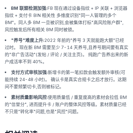
BM 联盟检测加强:
FB 现在通过设备指纹 + IP 关联 + 浏览器
指纹 + 支付卡 BIN 相关性 多维度识别"同一人管理的多个
BM"。同人多 BM 一旦被识别,会被集体打标"高风险账户群",
风控触发后所有相关 BM 同时被锁。
"养号"难度上升:
2022 年前的"养号 3 天就能跑大额"已经
过时。 现在新 BM 需要至少 7-14 天养号,且养号期间要有真实
的"非广告活动"(发帖 / 评论 / 关注主页)。 纯跑广告养出来的新
户成活率不到 40%。
支付方式审核加强:
新增卡的第一笔扣款会触发额外审核(可
能持续 24-48 小时)。 确认卡是真实合规卡之后才放行。这期
间不要频繁切卡,否则被标记。
素材质量影响风控:
使用质量低 / 重复度高的素材会拉低 BM
的"信誉分", 进而提升卡 / 账户的整体风控等级。素材质量已经
不只是"转化率"问题,也是"风控"问题。