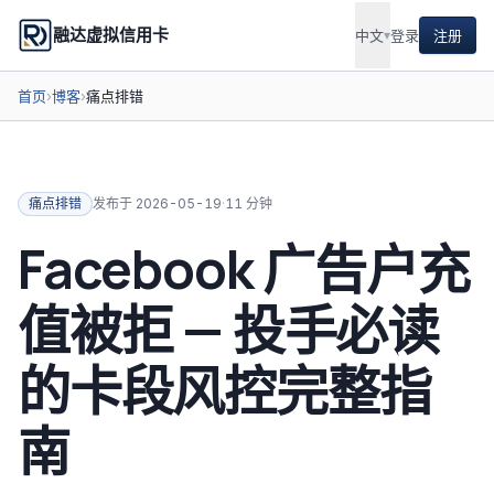
融达虚拟信用卡
中文
▾
登录
注册
首页
›
博客
›
痛点排错
痛点排错
发布于
2026-05-19
·
11 分钟
Facebook 广告户充
值被拒 — 投手必读
的卡段风控完整指
南