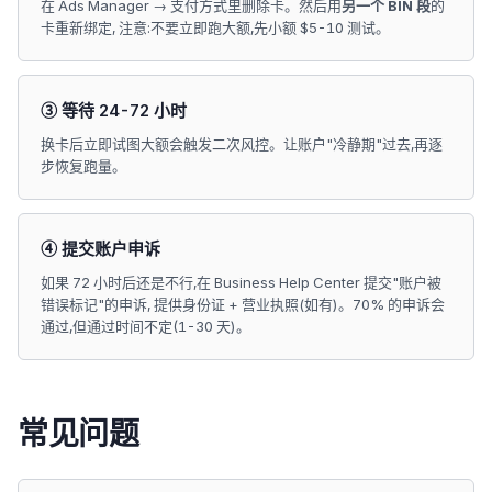
在 Ads Manager → 支付方式里删除卡。然后用
另一个 BIN 段
的
卡重新绑定, 注意:不要立即跑大额,先小额 $5-10 测试。
③ 等待 24-72 小时
换卡后立即试图大额会触发二次风控。让账户"冷静期"过去,再逐
步恢复跑量。
④ 提交账户申诉
如果 72 小时后还是不行,在 Business Help Center 提交"账户被
错误标记"的申诉, 提供身份证 + 营业执照(如有)。70% 的申诉会
通过,但通过时间不定(1-30 天)。
常见问题