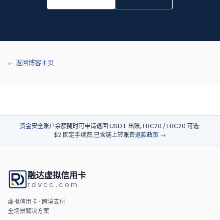
← 返回博客主页
资金安全
账户余额随时可申请退回
·
USDT 出账,TRC20 / ERC20 可选
·
$2 固定手续费,已含链上转账费
退款政策 →
融达虚拟信用卡
rdvcc.com
虚拟信用卡 · 跨境支付
全场景解决方案