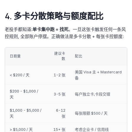
4. 多卡分散策略与额度配比
老投手都知道:
单卡集中跑 = 找死
。一旦这张卡触发任何一条风
控规则, 全部账户停摆。正确做法是多卡分散 + 每张卡控额度:
建议卡
日跑量
配比
数
美国 Visa 主 + Mastercard
< $200 / 天
1-2 张
备
$200 - $1,000 /
3-5 张
每户独立卡,卡段交错
天
$1,000 - $5,000 /
6-12
每张限额 $500 / 天
天
张
> $5,000 / 天
15+ 张
考虑企业卡 / 信用线