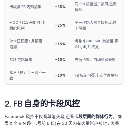
同 BIN 段批量户被风控,集
卡段被 FB 内部加黑
~35%
体掉
MCC 7311 未加白(卡
第一次跑大额直接拒,后续
~25%
组织风控)
卡降额
单卡日额度 / 月额度
每跑 $200-500 就被拒,等
~15%
跑爆
24 小时后恢复
3DS 链路异常
~15%
充值卡顿、自动续费失败
账户 / IP / 卡 三者不一
~10%
FB 标记可疑,卡支付直接拒
致
2. FB 自身的卡段风控
Facebook 风控不仅看单笔交易,还看
卡段层面的群体行为
。 如
果某个 BIN 段(卡号前 6 位)在 30 天内有大量账户被封 / 大量