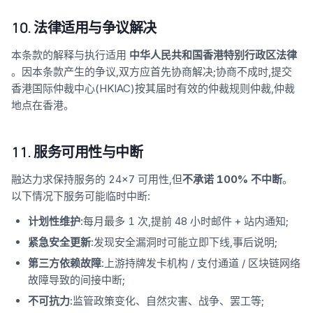
10. 法律适用与争议解决
本条款的解释与执行适用
中华人民共和国香港特别行政区法律
。因本条款产生的争议,双方应首先协商解决;协商不成时,提交
香港国际仲裁中心(HKIAC)按其届时有效的仲裁规则仲裁,仲裁
地点在香港。
11. 服务可用性与中断
融达力求保持服务的 24×7 可用性,但
不承诺 100% 不中断
。
以下情况下服务可能临时中断:
计划性维护
:每月最多 1 次,提前 48 小时邮件 + 站内通知;
紧急安全更新
:发现安全漏洞时可能立即下线,事后说明;
第三方依赖故障
:上游持牌发卡机构 / 支付通道 / 区块链网络
故障导致的间接中断;
不可抗力
:监管政策变化、自然灾害、战争、罢工等;