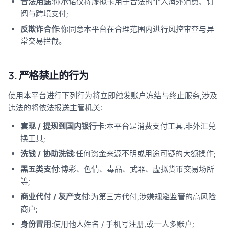
合法用途
:你承诺仅将虚拟卡用于合法的个人海外消费、订
阅与跨境支付;
反欺诈合作
:你同意本平台在合理范围内进行风控审查与异
常交易拦截。
3. 严格禁止的行为
使用本平台进行下列行为将立即触发账户冻结与终止服务,涉及
违法的将依法报送主管机关:
套现 / 提现到国内银行卡
:本平台是消费支付工具,非外汇兑
换工具;
洗钱 / 协助洗钱
:任何资金来源不明或用途可疑的大额操作;
黑五类支付
:博彩、色情、毒品、武器、虚拟货币交易场所
等;
商业代付 / 灰产支付
:为第三方代付,涉嫌规避监管的高风险
商户;
身份冒用
:使用他人姓名 / 手机号注册,或一人多账户;