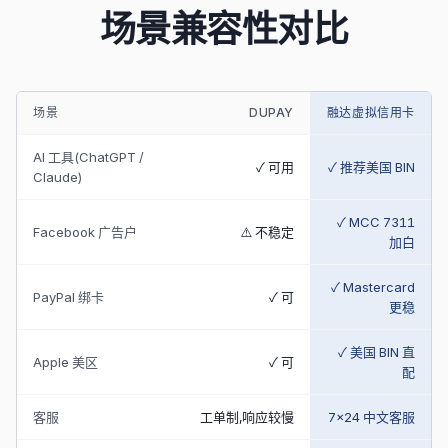
场景兼容性对比
场景
DUPAY
融达虚拟信用卡
AI 工具(ChatGPT /
✓ 可用
✓ 推荐美国 BIN
Claude)
✓ MCC 7311
Facebook 广告户
⚠️ 不稳定
加白
✓ Mastercard
PayPal 绑卡
✓ 可
更稳
✓ 美国 BIN 直
Apple 美区
✓ 可
配
客服
工单制,响应较慢
7×24 中文客服