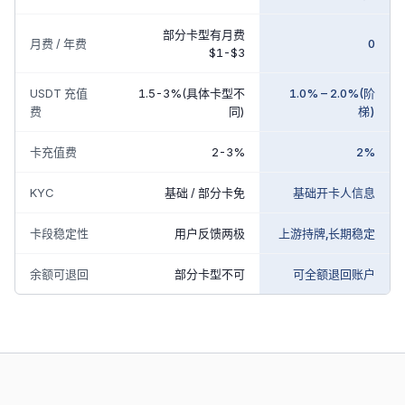
部分卡型有月费
月费 / 年费
0
$1-$3
USDT 充值
1.5-3%(具体卡型不
1.0% – 2.0%(阶
费
同)
梯)
卡充值费
2-3%
2%
KYC
基础 / 部分卡免
基础开卡人信息
卡段稳定性
用户反馈两极
上游持牌,长期稳定
余额可退回
部分卡型不可
可全额退回账户