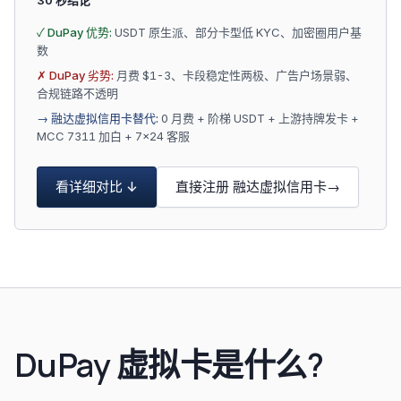
30 秒结论
✓ DuPay 优势:
USDT 原生派、部分卡型低 KYC、加密圈用户基
数
✗ DuPay 劣势:
月费 $1-3、卡段稳定性两极、广告户场景弱、
合规链路不透明
→ 融达虚拟信用卡替代:
0 月费 + 阶梯 USDT + 上游持牌发卡 +
MCC 7311 加白 + 7×24 客服
看详细对比 ↓
直接注册 融达虚拟信用卡→
DuPay 虚拟卡是什么?