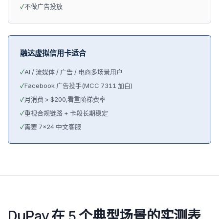
✓
不做广告投放
融达虚拟信用卡适合
✓
AI / 流媒体 / 广告 / 电商多场景用户
✓
Facebook 广告投手(MCC 7311 加白)
✓
月消费 > $200,看重阶梯费率
✓
重视合规链路 + 卡段长期稳定
✓
需要 7×24 中文客服
DuPay 在 5 个典型场景的实测表