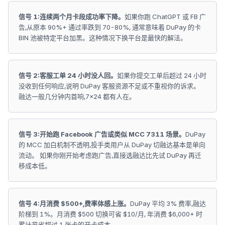
信号 1:连续两个月卡段成功率下降。
如果你跑 ChatGPT 或 FB 广
告,从原本 90%+ 通过率跌到 70-80%, 通常意味着 DuPay 的卡
BIN 池被特定平台加黑。这种情况下换平台是最快的解法。
信号 2:客服工单 24 小时没人回。
如果你提交工单后超过 24 小时
没收到任何响应,说明 DuPay 客服资源不足或不重视你的诉求。
融达一般几分钟内首响,7×24 都有人在。
信号 3:开始跑 Facebook 广告或类似 MCC 7311 场景。
DuPay
的 MCC 加白机制不透明,投手类用户从 DuPay 切融达基本是单向
流动。 如果你刚开始考虑跑广告,直接选融达比先试 DuPay 再迁
移成本低。
信号 4:月消费 $500+,费率体感上涨。
DuPay 平均 3% 费率,融达
阶梯到 1%。月消费 $500 切换可省 $10/月, 年消费 $6,000+ 时
累计节省超过 1 张卡的开卡成本。