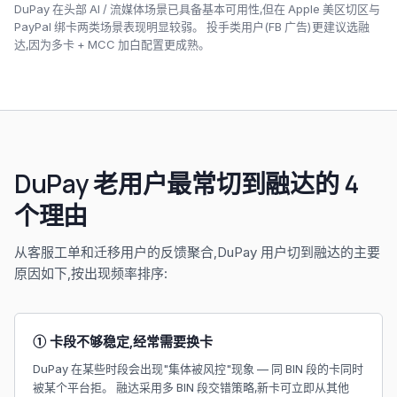
DuPay 在头部 AI / 流媒体场景已具备基本可用性,但在 Apple 美区切区与
PayPal 绑卡两类场景表现明显较弱。 投手类用户(FB 广告)更建议选融
达,因为多卡 + MCC 加白配置更成熟。
DuPay 老用户最常切到融达的 4
个理由
从客服工单和迁移用户的反馈聚合,DuPay 用户切到融达的主要
原因如下,按出现频率排序:
① 卡段不够稳定,经常需要换卡
DuPay 在某些时段会出现"集体被风控"现象 — 同 BIN 段的卡同时
被某个平台拒。 融达采用多 BIN 段交错策略,新卡可立即从其他