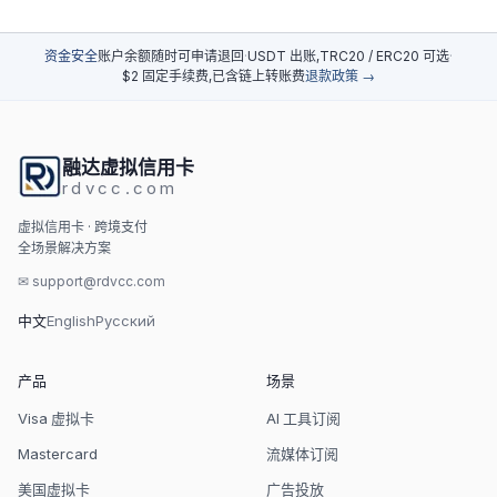
资金安全
账户余额随时可申请退回
·
USDT 出账,TRC20 / ERC20 可选
·
$2 固定手续费,已含链上转账费
退款政策 →
融达虚拟信用卡
rdvcc.com
虚拟信用卡 · 跨境支付
全场景解决方案
✉
support@rdvcc.com
中文
English
Русский
产品
场景
Visa 虚拟卡
AI 工具订阅
Mastercard
流媒体订阅
美国虚拟卡
广告投放