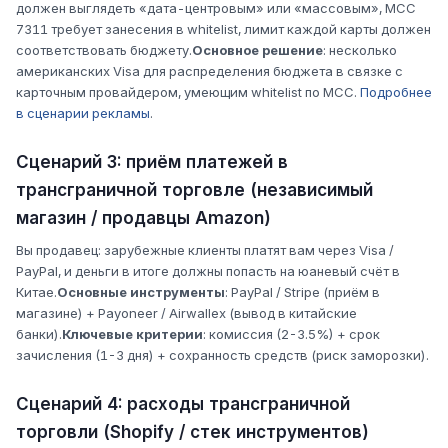
должен выглядеть «дата-центровым» или «массовым», MCC
7311 требует занесения в whitelist, лимит каждой карты должен
соответствовать бюджету.
Основное решение
: несколько
американских Visa для распределения бюджета в связке с
карточным провайдером, умеющим whitelist по MCC.
Подробнее
в сценарии рекламы
.
Сценарий 3: приём платежей в
трансграничной торговле (независимый
магазин / продавцы Amazon)
Вы продавец: зарубежные клиенты платят вам через Visa /
PayPal, и деньги в итоге должны попасть на юаневый счёт в
Китае.
Основные инструменты
: PayPal / Stripe (приём в
магазине) + Payoneer / Airwallex (вывод в китайские
банки).
Ключевые критерии
: комиссия (2-3.5%) + срок
зачисления (1-3 дня) + сохранность средств (риск заморозки).
Сценарий 4: расходы трансграничной
торговли (Shopify / стек инструментов)