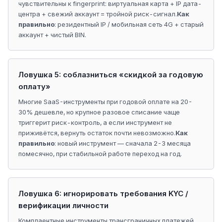
чувствительны к fingerprint: виртуальная карта + IP дата-
центра + свежий аккаунт = тройной риск-сигнал.
Как
правильно
: резидентный IP / мобильная сеть 4G + старый
аккаунт + чистый BIN.
Ловушка 5: соблазниться «скидкой за годовую
оплату»
Многие SaaS-инструменты при годовой оплате на 20-
30% дешевле, но крупное разовое списание чаще
триггерит риск-контроль, а если инструмент не
приживётся, вернуть остаток почти невозможно.
Как
правильно
: новый инструмент — сначала 2-3 месяца
помесячно, при стабильной работе переход на год.
Ловушка 6: игнорировать требования KYC /
верификации личности
Комплаентные инструменты трансграничных платежей