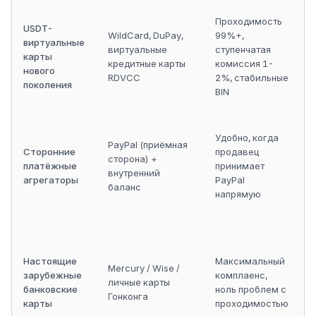
Проходимость
USDT-
WildCard, DuPay,
99%+,
виртуальные
виртуальные
ступенчатая
(
карты
кредитные карты
комиссия 1-
нового
RDVCC
2%, стабильные
к
поколения
BIN
Удобно, когда
PayPal (приёмная
Сторонние
продавец
сторона) +
платёжные
принимает
к
внутренний
агрегаторы
PayPal
баланс
напрямую
P
г
Настоящие
Максимальный
Mercury / Wise /
зарубежные
комплаенс,
личные карты
банковские
ноль проблем с
Гонконга
карты
проходимостью