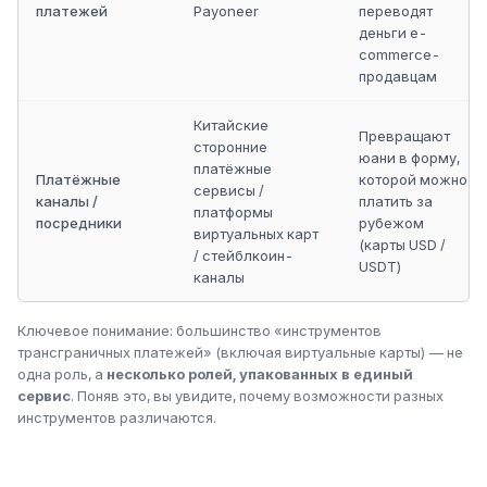
платежей
Payoneer
переводят
деньги e-
commerce-
продавцам
Китайские
Превращают
сторонние
юани в форму,
платёжные
Платёжные
которой можно
сервисы /
каналы /
платить за
платформы
посредники
рубежом
виртуальных карт
(карты USD /
/ стейблкоин-
USDT)
каналы
Ключевое понимание: большинство «инструментов
трансграничных платежей» (включая виртуальные карты) — не
одна роль, а
несколько ролей, упакованных в единый
сервис
. Поняв это, вы увидите, почему возможности разных
инструментов различаются.