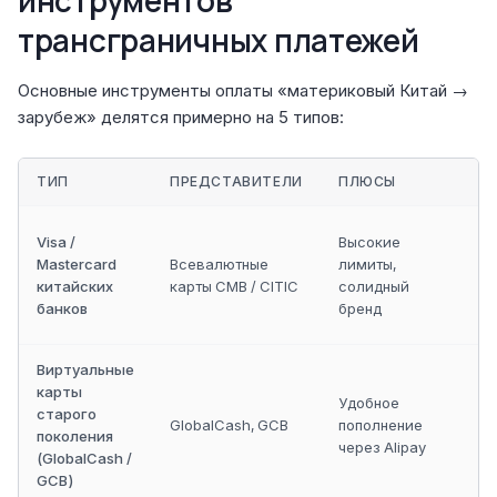
инструментов
трансграничных платежей
Основные инструменты оплаты «материковый Китай →
зарубеж» делятся примерно на 5 типов:
ТИП
ПРЕДСТАВИТЕЛИ
ПЛЮСЫ
Visa /
Высокие
Mastercard
Всевалютные
лимиты,
китайских
карты CMB / CITIC
солидный
банков
бренд
Виртуальные
карты
г
Удобное
старого
GlobalCash, GCB
пополнение
поколения
через Alipay
(GlobalCash /
GCB)