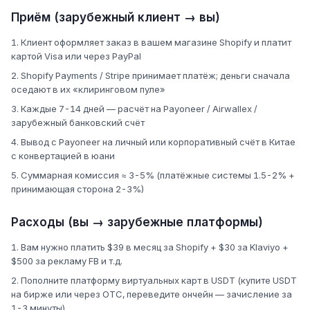
Приём (зарубежный клиент → вы)
Клиент оформляет заказ в вашем магазине Shopify и платит
картой Visa или через PayPal
Shopify Payments / Stripe принимает платёж; деньги сначала
оседают в их «клиринговом пуле»
Каждые 7-14 дней — расчёт на Payoneer / Airwallex /
зарубежный банковский счёт
Вывод с Payoneer на личный или корпоративный счёт в Китае
с конвертацией в юани
Суммарная комиссия ≈ 3-5% (платёжные системы 1.5-2% +
принимающая сторона 2-3%)
Расходы (вы → зарубежные платформы)
Вам нужно платить $39 в месяц за Shopify + $30 за Klaviyo +
$500 за рекламу FB и т.д.
Пополните платформу виртуальных карт в USDT (купите USDT
на бирже или через OTC, переведите ончейн — зачисление за
1-3 минуты)