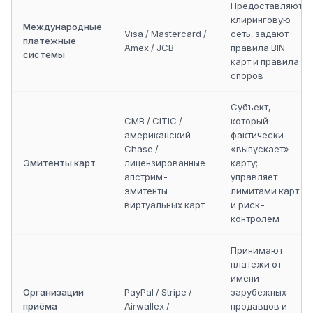
Предоставляют
клиринговую
Международные
Visa / Mastercard /
сеть, задают
платёжные
Amex / JCB
правила BIN
системы
карт и правила
споров
Субъект,
CMB / CITIC /
который
американский
фактически
Chase /
«выпускает»
Эмитенты карт
лицензированные
карту;
апстрим-
управляет
эмитенты
лимитами карт
виртуальных карт
и риск-
контролем
Принимают
платежи от
имени
Организации
PayPal / Stripe /
зарубежных
приёма
Airwallex /
продавцов и