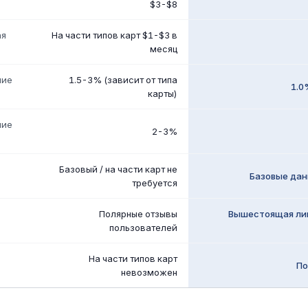
$3-$8
ая
На части типов карт $1-$3 в
месяц
ние
1.5-3% (зависит от типа
1.0
карты)
ние
2-3%
Базовый / на части карт не
Базовые дан
требуется
Полярные отзывы
Вышестоящая лиц
пользователей
На части типов карт
По
невозможен