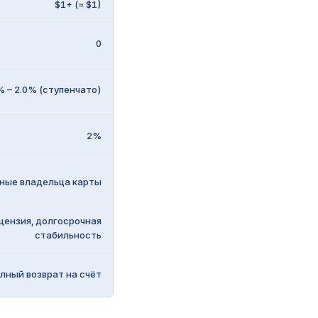
$1+ (≈ $1)
0
% – 2.0% (ступенчато)
2%
ные владельца карты
ензия, долгосрочная
стабильность
лный возврат на счёт