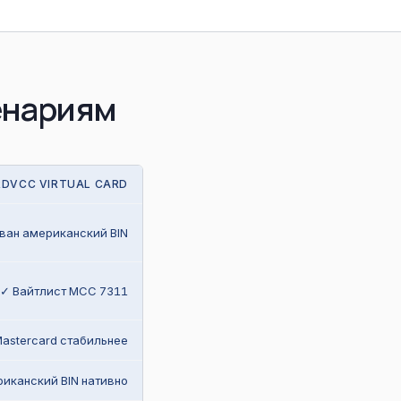
енариям
RDVCC VIRTUAL CARD
ван американский BIN
✓ Вайтлист MCC 7311
astercard стабильнее
иканский BIN нативно