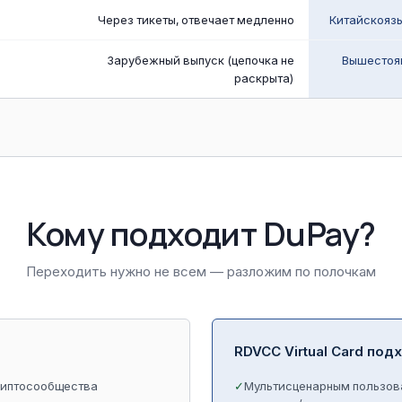
Через тикеты, отвечает медленно
Китайскояз
Зарубежный выпуск (цепочка не
Вышестоя
раскрыта)
Кому подходит DuPay?
Переходить нужно не всем — разложим по полочкам
RDVCC Virtual Card под
риптосообщества
✓
Мультисценарным пользоват