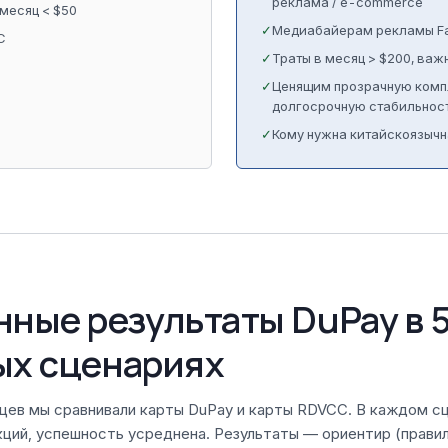
реклама / e-commerce
 месяц < $50
✓
Медиабайерам рекламы Fa
C
✓
Траты в месяц > $200, важ
✓
Ценящим прозрачную комп
долгосрочную стабильност
✓
Кому нужна китайскоязыч
ные результаты DuPay в 
ых сценариях
цев мы сравнивали карты DuPay и карты RDVCC. В каждом с
кций, успешность усреднена. Результаты — ориентир (прави