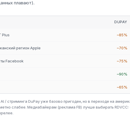
анных плавают).
DUPAY
 Plus
~85%
канский регион Apple
~70%
ты Facebook
~75%
~90%
~65%
 AI / стриминга DuPay уже базово пригоден, но в переходе на амери
аметно слабее. Медиабайерам (реклама FB) лучше выбирать RDVCC: 
зрелее.