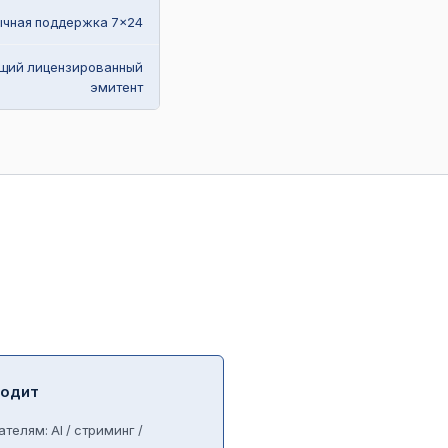
ычная поддержка 7×24
щий лицензированный
эмитент
ходит
елям: AI / стриминг /