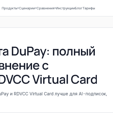
Продукты
▾
Сценарии
▾
Сравнения
▾
Инструкции
Блог
Тарифы
та DuPay: полный
внение с
VCC Virtual Card
ay и RDVCC Virtual Card лучше для AI-подписок,