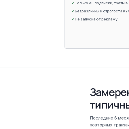
✓
Только AI-подписки, траты в
✓
Безразличны к строгости KY
✓
Не запускают рекламу
Замерен
типичн
Последние 6 меся
повторных транза