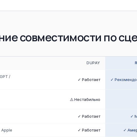
ние совместимости по сц
DUPAY
GPT /
✓ Работает
✓ Рекомендо
⚠️ Нестабильно
✓ Работает
✓ M
 Apple
✓ Работает
✓ Амер