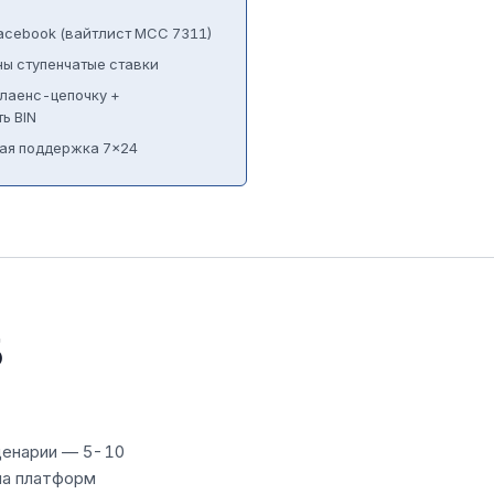
cebook (вайтлист MCC 7311)
ны ступенчатые ставки
лаенс-цепочку +
ь BIN
ная поддержка 7×24
5
ценарии — 5-10
ла платформ