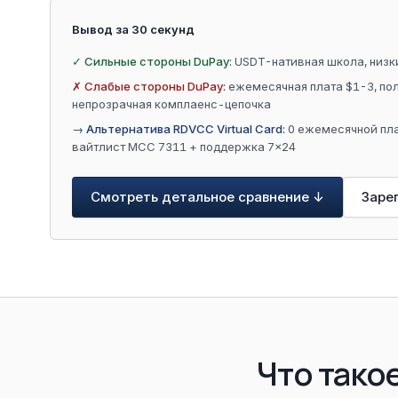
Вывод за 30 секунд
✓ Сильные стороны DuPay:
USDT-нативная школа, низки
✗ Слабые стороны DuPay:
ежемесячная плата $1-3, пол
непрозрачная комплаенс-цепочка
→ Альтернатива RDVCC Virtual Card:
0 ежемесячной пл
вайтлист MCC 7311 + поддержка 7×24
Смотреть детальное сравнение ↓
Зарег
Что тако