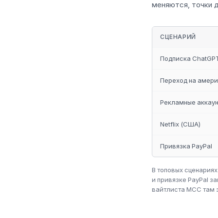
меняются, точки д
СЦЕНАРИЙ
Подписка ChatGPT
Переход на амери
Рекламные аккаун
Netflix (США)
Привязка PayPal
В топовых сценариях
и привязке PayPal з
вайтлиста MCC там 