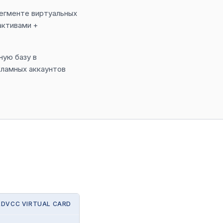
егменте виртуальных
активами +
ную базу в
кламных аккаунтов
RDVCC VIRTUAL CARD