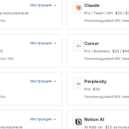
Инструкция →
Claude
за пользователя
Pro / Team / API
·
$20 / $
isa
Рекомендуемый BIN:
Аме
Инструкция →
Cursor
Cu
60
Pro / Business
·
$20 / $4
isa / MC
Рекомендуемый BIN:
Аме
Инструкция →
Perplexity
Pe
Pro
·
$20
isa
Рекомендуемый BIN:
Аме
Инструкция →
Notion AI
пользователя
AI Add-on
·
$10 за поль