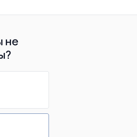
ы не
ы?