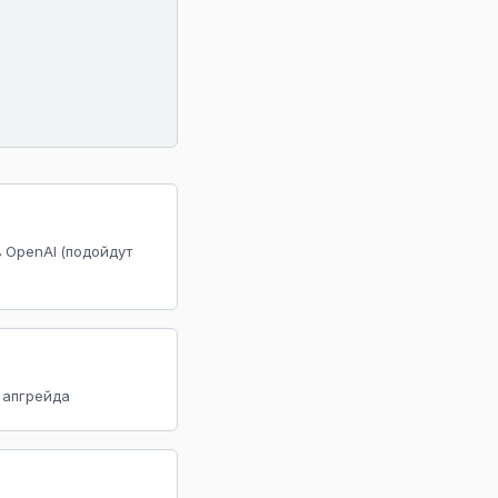
в OpenAI (подойдут
у апгрейда