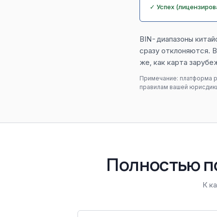
✓ Успех (лицензиро
BIN-диапазоны китайс
сразу отклоняются. В
же, как карта зарубе
Примечание: платформа р
правилам вашей юрисдик
Полностью п
К к