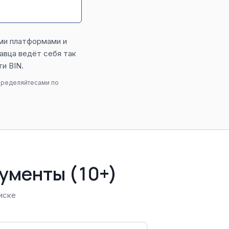
ими платформами и
авца ведёт себя так
и BIN.
пределяйтесами по
ументы (10+)
иске