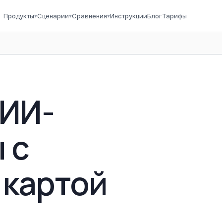
Продукты
▾
Сценарии
▾
Сравнения
▾
Инструкции
Блог
Тарифы
 ИИ-
 с
 картой