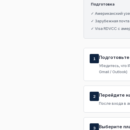
Подготовка
✓ Американский узел
✓ Зарубежная почта 
✓ Visa RDVCC с амер
Подготовьте 
1
Убедитесь, что 
Gmail / Outlook)
Перейдите на
2
После входа в а
Выберите пла
3