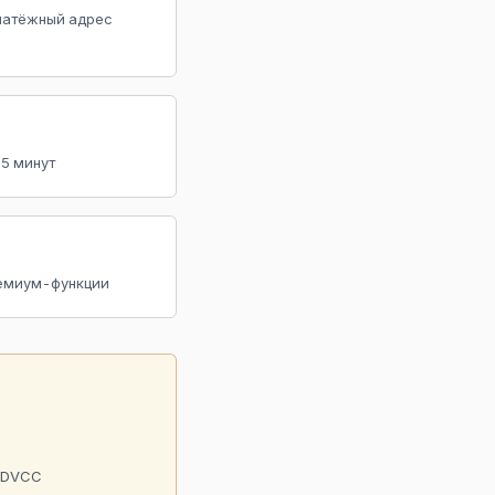
платёжный адрес
 5 минут
премиум-функции
 RDVCC