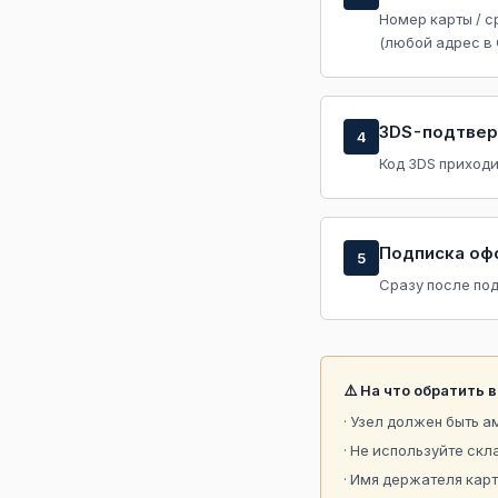
Номер карты / с
(любой адрес в
3DS-подтве
4
Код 3DS приходи
Подписка оф
5
Сразу после под
⚠️ На что обратить 
· Узел должен быть а
· Не используйте скл
· Имя держателя кар