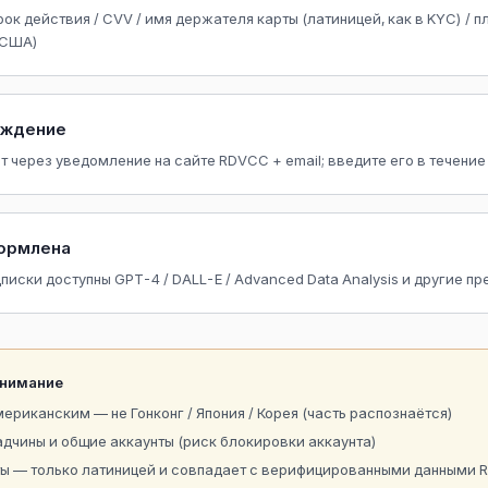
рок действия / CVV / имя держателя карты (латиницей, как в KYC) / 
 США)
рждение
т через уведомление на сайте RDVCC + email; введите его в течение
ормлена
писки доступны GPT-4 / DALL-E / Advanced Data Analysis и другие 
внимание
мериканским — не Гонконг / Япония / Корея (часть распознаётся)
адчины и общие аккаунты (риск блокировки аккаунта)
ты — только латиницей и совпадает с верифицированными данными