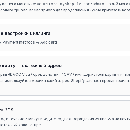
у вашего магазина:
. Новый мага
yourstore.myshopify.com/admin
евного триала; после триала для продолжения нужно привязать карт
те настройки биллинга
g → Payment methods → Add card.
е карту + платёжный адрес
рты RDVCC Visa / срок действия / CVV / имя держателя карты (пиньин
а используйте американский адрес. Shopify сделает предавториза
ка 3DS
DS, в течение 5 минут введите код подтверждения из письма на почт
латёжный канал Stripe.