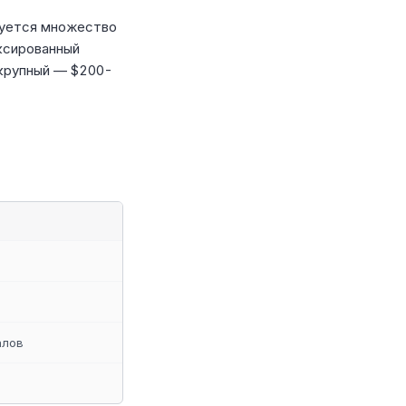
зуется множество
ксированный
 крупный — $200-
алов