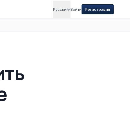
Русский
▾
Войти
Регистрация
ить
е