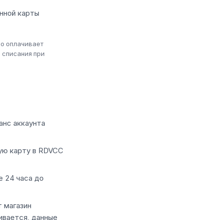
анной карты
но оплачивает
 списания при
анс аккаунта
вую карту в RDVCC
е 24 часа до
т магазин
ивается, данные