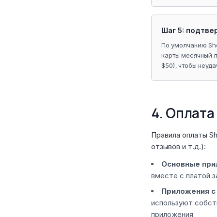
Шаг 5: подтв
По умолчанию Sho
карты месячный л
$50), чтобы неуд
4. Оплата
Правила оплаты Sh
отзывов и т.д.):
Основные прил
вместе с платой з
Приложения с
используют собст
приложения