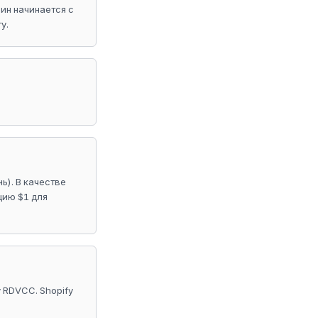
зин начинается с
у.
ь). В качестве
цию $1 для
у RDVCC. Shopify