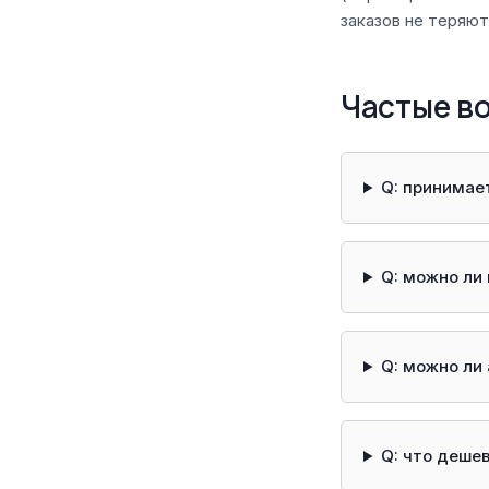
заказов не теряют
Частые в
Q: принимает
Q: можно ли
Q: можно ли
Q: что деше