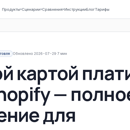
Продукты
▾
Сценарии
▾
Сравнения
▾
Инструкции
Блог
Тарифы
говля
Обновлено
2026-07-29
·
7 мин
й картой плат
hopify — полно
ение для