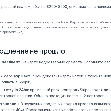
: разовый платёж, обычно $200-$500, списывается с привяз
арту для работы магазина и карту для Apps. Карта магазина стабиль
я Apps можно задать невысокий месячный лимит (защита от крупного
е приложения).
родление не прошло
s declined»
: на карте недостаточно средств. Пополните бал
 - card expired»
: срок действия карты истёк. Откройте но
 оплаты в Shopify.
- retry in 24h»
: временный риск-контроль Stripe; подождит
овторной попытки. Обычно проходит после 1-2 повторов.
становлен
: 3 неудачных продления подряд приостанавливаю
 отдают 404). После замены карты работа сразу восстанавл