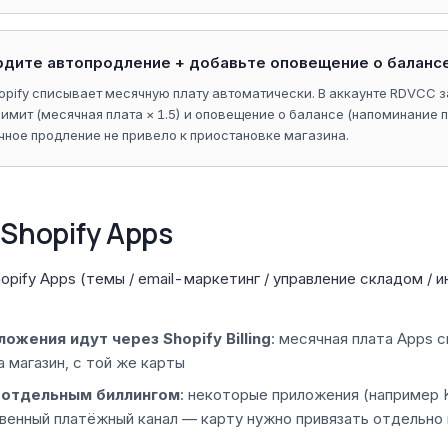
ердите автопродление + добавьте оповещение о баланс
pify списывает месячную плату автоматически. В аккаунте RDVCC з
имит (месячная плата × 1.5) и оповещение о балансе (напоминание 
ачное продление не привело к приостановке магазина.
 Shopify Apps
opify Apps (темы / email-маркетинг / управление складом /
ожения идут через Shopify Billing
: месячная плата Apps 
а магазин, с той же карты
 отдельным биллингом
: некоторые приложения (например K
венный платёжный канал — карту нужно привязать отдельно