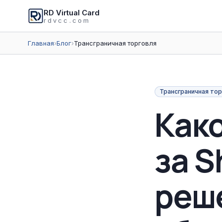
RD Virtual Card
rdvcc.com
Главная
›
Блог
›
Трансграничная торговля
Трансграничная тор
Како
за S
реш