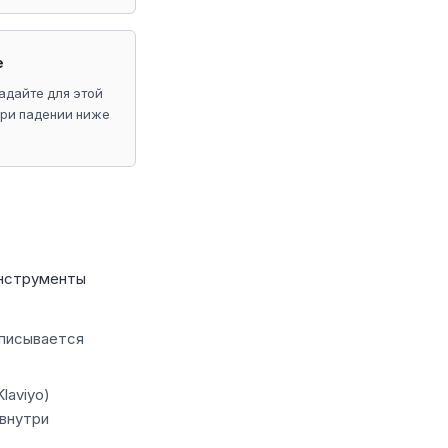
е
адайте для этой
при падении ниже
 инструменты
списывается
laviyo)
 внутри