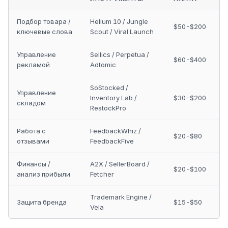
Подбор товара /
Helium 10 / Jungle
$50-$200
ключевые слова
Scout / Viral Launch
Управление
Sellics / Perpetua /
$60-$400
рекламой
Adtomic
SoStocked /
Управление
Inventory Lab /
$30-$200
складом
RestockPro
Работа с
FeedbackWhiz /
$20-$80
отзывами
FeedbackFive
Финансы /
A2X / SellerBoard /
$20-$100
анализ прибыли
Fetcher
Trademark Engine /
Защита бренда
$15-$50
Vela