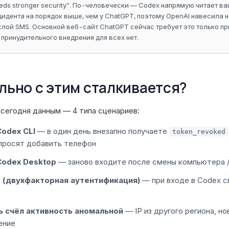
needs stronger security”. По-человечески — Codex напрямую читает ва
цидента на порядок выше, чем у ChatGPT, поэтому OpenAI навесила н
лой SMS. Основной веб-сайт ChatGPT сейчас требует это только п
принудительного внедрения для всех нет.
ально с этим сталкивается?
сегодня данным — 4 типа сценариев:
odex CLI
— в один день внезапно получаете
token_revoked
просят добавить телефон
Codex Desktop
— заново входите после смены компьютера /
 (двухфакторная аутентификация)
— при входе в Codex с
ь счёл активность аномальной
— IP из другого региона, н
ение