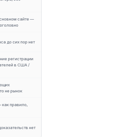
основном сайте —
поголовно
са до сих пор нет
ние регистрации
ателей в США /
ающих
то не рынок
 как правило,
доказательств нет