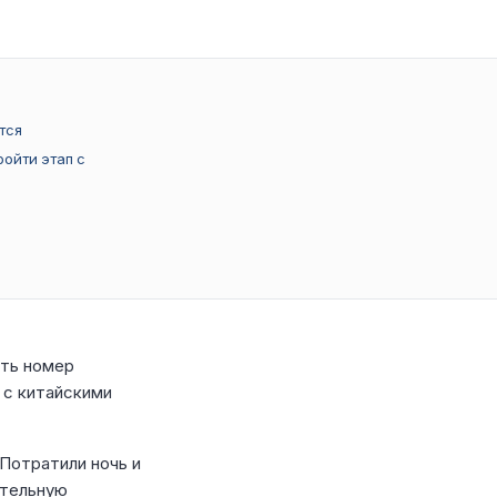
тся
ройти этап с
ить номер
 с китайскими
Потратили ночь и
ательную