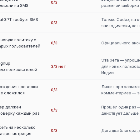
0/3
ревели на SMS
реальной выборки
atGPT требует SMS
Только Codex; на 
0/3
эпизодически, не 
 новую политику с
0/3
Официального анон
арых пользователей
Эта бета — упроще
ignup =
3/3 нет
для новых пользов
ых пользователей
Индии
хождения проверки
Лишь пара зазыв
0/3
же сложился
комментариев — э
мер должен
Прошёл один раз —
0/3
роверку каждый раз
действует дальше
сеть на несколько
0/3
Догадка блогера, 
ая регистрация