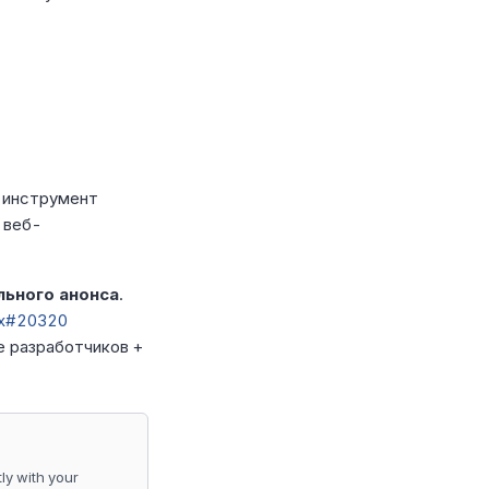
инструмент
м веб-
льного анонса
.
ex#20320
е разработчиков +
y with your