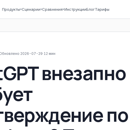
Продукты
▾
Сценарии
▾
Сравнения
▾
Инструкции
Блог
Тарифы
Обновлено
2026-07-29
·
12 мин
tGPT внезапно
бует
тверждение по