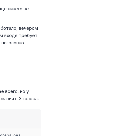
ще ничего не
аботало, вечером
ом входе требует
е поголовно.
 всего, но у
вания в 3 голоса:
огера, без