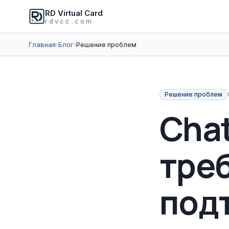
RD Virtual Card
rdvcc.com
Главная
›
Блог
›
Решение проблем
Решение проблем
Cha
тре
под