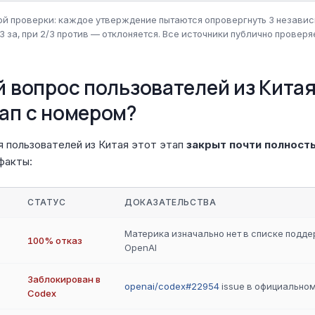
й проверки: каждое утверждение пытаются опровергнуть 3 независ
3 за, при 2/3 против — отклоняется. Все источники публично проверя
й вопрос пользователей из Китая
ап с номером?
я пользователей из Китая этот этап
закрыт почти полност
факты:
СТАТУС
ДОКАЗАТЕЛЬСТВА
Материка изначально нет в списке подд
100% отказ
OpenAI
Заблокирован в
openai/codex#22954
issue в официально
Codex