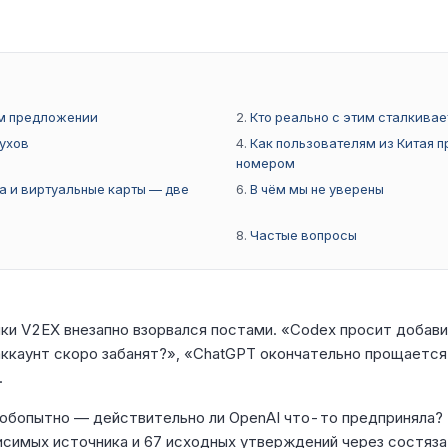
ом предложении
Кто реально с этим сталкивае
лухов
Как пользователям из Китая п
номером
а и виртуальные карты — две
В чём мы не уверены
Частые вопросы
ики V2EX внезапно взорвался постами. «Codex просит добав
аккаунт скоро забанят?», «ChatGPT окончательно прощается
.
юбопытно — действительно ли OpenAI что-то предприняла? 
висимых источника и 67 исходных утверждений через состяз