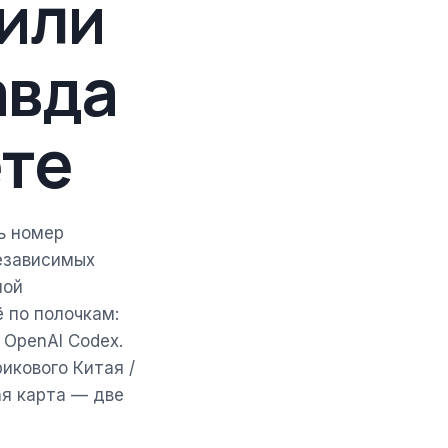
или
авда
ете
ь номер
независимых
ной
 по полочкам:
 OpenAI Codex.
икового Китая /
ая карта — две