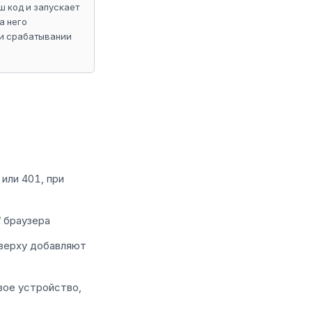
ш код и запускает
а него
ри срабатывании
или 401, при
 браузера
верху добавляют
овое устройство,