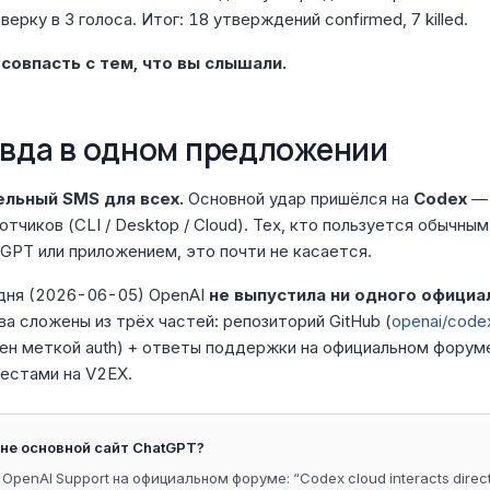
рку в 3 голоса. Итог: 18 утверждений confirmed, 7 killed.
совпасть с тем, что вы слышали.
авда в одном предложении
ельный SMS для всех.
Основной удар пришёлся на
Codex
— 
отчиков (CLI / Desktop / Cloud). Тех, кто пользуется обычны
GPT или приложением, это почти не касается.
дня (2026-06-05) OpenAI
не выпустила ни одного официа
а сложены из трёх частей: репозиторий GitHub (
openai/cod
ен меткой auth) + ответы поддержки на официальном форум
тестами на V2EX.
 не основной сайт ChatGPT?
penAI Support на официальном форуме: “Codex cloud interacts directl