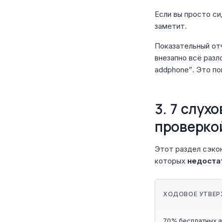
Если вы просто си
заметит.
Показательный от
внезапно всё разл
addphone”. Это по
3. 7 слух
проверко
Этот раздел сэкон
которых
недоста
ХОДОВОЕ УТВЕ
70% бесплатных а