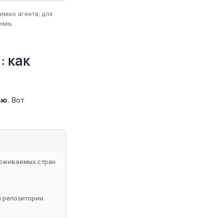
имых агента; для
емы.
: как
ью
. Вот
ерживаемых стран
м репозитории