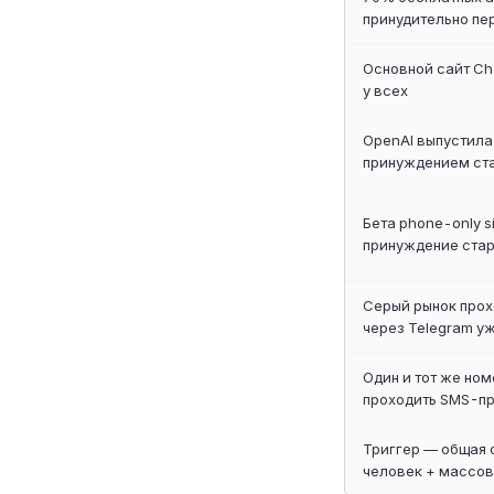
принудительно пе
Основной сайт Ch
у всех
OpenAI выпустила
принуждением ст
Бета phone-only s
принуждение стар
Серый рынок про
через Telegram у
Один и тот же но
проходить SMS-п
Триггер — общая 
человек + массов