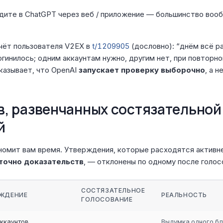
дите в ChatGPT через веб / приложение — большинство вооб
чёт пользователя V2EX в
t/1209905
(дословно): “днём всё р
огинилось; одним аккаунтам нужно, другим нет, при повторн
казывает, что OpenAI
запускает проверку выборочно
, а н
ов, развенчанных состязательной
й
омит вам время. Утверждения, которые расходятся активнее
точно доказательств
, — отклонены по одному после голосо
СОСТЯЗАТЕЛЬНОЕ
РЖДЕНИЕ
РЕАЛЬНОСТЬ
ГОЛОСОВАНИЕ
ккаунтов
Выдумка одного бл