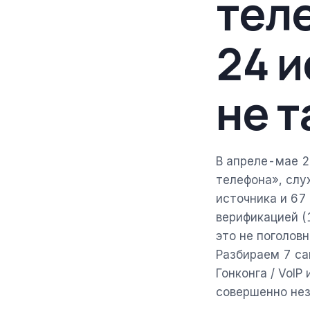
тел
24 и
не т
В апреле-мае 2
телефона», слу
источника и 67
верификацией (
это не поголов
Разбираем 7 са
Гонконга / VoI
совершенно нез