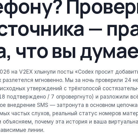
ефону? Провер
сточника — пр
а, что вы дума
026 на V2EX хлынули посты «Codex просит добавит
х разлетелся мгновенно. Мы за ночь проверили 24 
 исходных утверждений с трёхголосой состязатель
18 подтверждено / 7 опровергнуто) и разложили всё
ное внедрение SMS — затронута в основном цепочка
мых частых слухов, реальный статус номеров матер
P и объясняем, почему эта история и ваша виртуальн
ависимые линии.