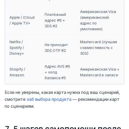
Американская Visa
Платёжный
Apple / iCloud
(американский
адрес #6 +
/ Apple TV+
адрес по
3DS #2
умолчанию)
Netflix /
Mastercard (лучшая
Не приходит
Spotify /
совместимость с
3DS OTP #2
Disney+
3DS)
Адрес AVS #6
Shopify /
Американская Visa +
+ холд
Amazon
Mastercard в запасе
баланса #5
Если не уверены, какая карта нужна под ваш сценарий,
смотрите
хаб выбора продукта
— рекомендации карт
по сценариям.
7. 5 шагов самопомощи после