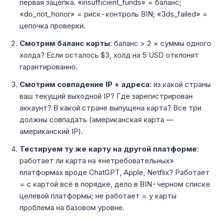
первая зацепка. «insufficient_funds» = баланс;
«do_not_honor» = риск-контроль BIN; «3ds_failed» =
цепочка проверки.
Смотрим баланс карты
: баланс > 2 × суммы одного
холда? Если осталось $3, холд на 5 USD отклонят
гарантированно.
Смотрим совпадение IP + адреса
: из какой страны
ваш текущий выходной IP? Где зарегистрирован
аккаунт? В какой стране выпущена карта? Все три
должны совпадать (американская карта —
американский IP).
Тестируем ту же карту на другой платформе
:
работает ли карта на «нетребовательных»
платформах вроде ChatGPT, Apple, Netflix? Работает
= с картой всё в порядке, дело в BIN-чёрном списке
целевой платформы; не работает = у карты
проблема на базовом уровне.