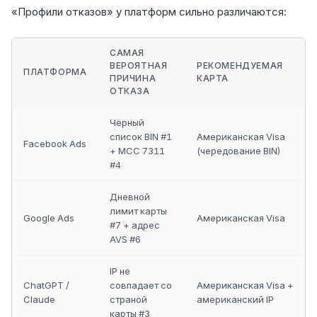
«Профили отказов» у платформ сильно различаются:
САМАЯ
ВЕРОЯТНАЯ
РЕКОМЕНДУЕМАЯ
ПЛАТФОРМА
ПРИЧИНА
КАРТА
ОТКАЗА
Чёрный
список BIN #1
Американская Visa
Facebook Ads
+ MCC 7311
(чередование BIN)
#4
Дневной
лимит карты
Google Ads
Американская Visa
#7 + адрес
AVS #6
IP не
ChatGPT /
совпадает со
Американская Visa +
Claude
страной
американский IP
карты #3