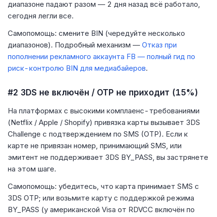
диапазоне падают разом — 2 дня назад всё работало,
сегодня легли все.
Самопомощь: смените BIN (чередуйте несколько
диапазонов). Подробный механизм —
Отказ при
пополнении рекламного аккаунта FB — полный гид по
риск-контролю BIN для медиабайеров
.
#2 3DS не включён / OTP не приходит (15%)
На платформах с высокими комплаенс-требованиями
(Netflix / Apple / Shopify) привязка карты вызывает 3DS
Challenge с подтверждением по SMS (OTP). Если к
карте не привязан номер, принимающий SMS, или
эмитент не поддерживает 3DS BY_PASS, вы застрянете
на этом шаге.
Самопомощь: убедитесь, что карта принимает SMS с
3DS OTP; или возьмите карту с поддержкой режима
BY_PASS (у американской Visa от RDVCC включён по