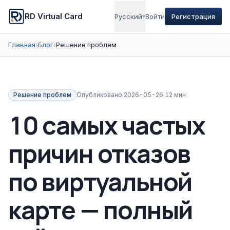
RD Virtual Card
Русский
▾
Войти
Регистрация
Главная
›
Блог
›
Решение проблем
Решение проблем
Опубликовано
2026-05-26
·
12 мин
10 самых частых
причин отказов
по виртуальной
карте — полный