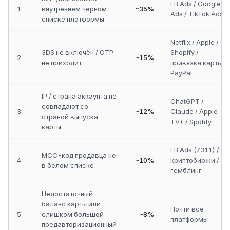
FB Ads / Google
1
внутреннем чёрном
~35%
Ads / TikTok Ads
списке платформы
Netflix / Apple /
3DS не включён / OTP
Shopify /
2
~15%
не приходит
привязка карты в
PayPal
IP / страна аккаунта не
ChatGPT /
совпадают со
3
~12%
Claude / Apple
страной выпуска
TV+ / Spotify
карты
FB Ads (7311) /
MCC-код продавца не
4
~10%
криптобиржи /
в белом списке
гемблинг
Недостаточный
баланс карты или
Почти все
5
слишком большой
~8%
платформы
предавторизационный