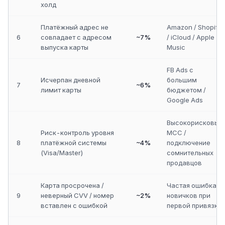
холд
Платёжный адрес не
Amazon / Shopify
6
совпадает с адресом
~7%
/ iCloud / Apple
выпуска карты
Music
FB Ads с
Исчерпан дневной
большим
7
~6%
лимит карты
бюджетом /
Google Ads
Высокорисковые
Риск-контроль уровня
MCC /
8
платёжной системы
~4%
подключение
(Visa/Master)
сомнительных
продавцов
Карта просрочена /
Частая ошибка
9
неверный CVV / номер
~2%
новичков при
вставлен с ошибкой
первой привязке