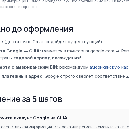
 — примерно $3.83/мес. с каждого, лучшее соотношение цены и качест
 настроен корректно.
жно до оформления
le
(достаточно Gmail, подойдёт существующий)
нта Google — США
: меняется в myaccount.google.com → Pers
страны
годовой период охлаждения
!
арта с американским BIN
: рекомендуем
американскую ка
 платёжный адрес
: Google строго сверяет соответствие Z
ение за 5 шагов
ючите аккаунт Google на США
.com → Личная информация → Страна или регион → смените на United