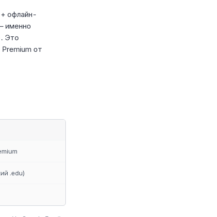
 + офлайн-
 — именно
. Это
 Premium от
remium
ий .edu)