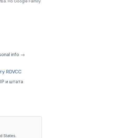
ва. Но Google Family
onal info →
рту RDVCC
IP и штата
 States.