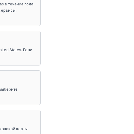
з в течение года.
сервисы,
ited States. Если
 выберите
иканской карты