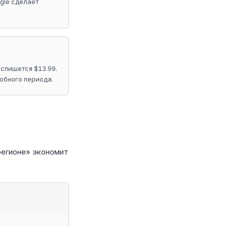
gle сделает
спишется $13.99.
робного периода.
регионе» экономит