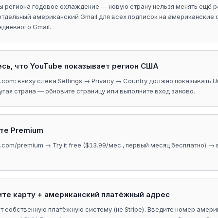
ы региона годовое охлаждение — новую страну нельзя менять ещё ра
отдельный американский Gmail для всех подписок на американские 
едневного Gmail.
есь, что YouTube показывает регион США
com: внизу слева Settings → Privacy → Country должно показывать Un
гая страна — обновите страницу или выполните вход заново.
ите Premium
.com/premium → Try it free ($13.99/мес., первый месяц бесплатно) →
ите карту + американский платёжный адрес
т собственную платёжную систему (не Stripe). Введите номер амер