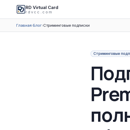
RD Virtual Card
rdvcc.com
Главная
›
Блог
›
Стриминговые подписки
Стриминговые подп
Под
Pre
пол