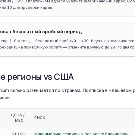
ствия / CVV. В платёжном адресе укажите американский адрес; Goo
на $0 для проверки карты.
рован бесплатный пробный период
на, 1-й месяц — бесплатный пробный. На 30-й день автоматически 
ереходить на помесячную оплату — отмените вручную до 28-го дня п
ые регионы vs США
mium сильно различается по странам. Подписка в «дешёвом 
иски:
ЦЕНА /
РИСК
МЕС.
$13.99
Максимально стабильно, без риска блокировки