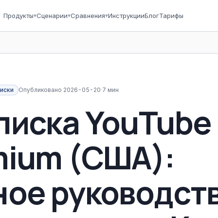
Продукты
▾
Сценарии
▾
Сравнения
▾
Инструкции
Блог
Тарифы
иски
Опубликовано
2026-05-20
·
7 мин
писка YouTube
mium (США):
ное руководст