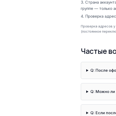
Страна аккаунт
группе — только 
Проверка адрес
Проверка адресов у G
(постоянное переклю
Частые в
Q: После оф
Q: Можно ли
Q: Если пос