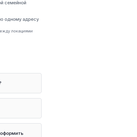
ой семейной
по одному адресу
и между локациями
?
к оформить