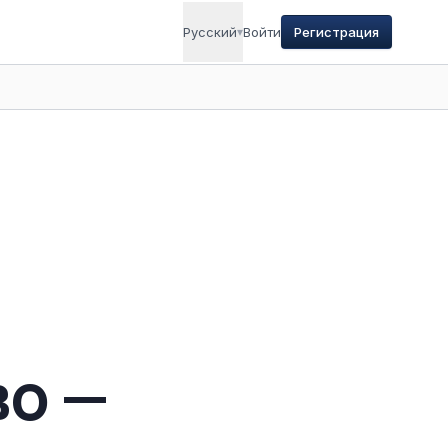
Русский
▾
Войти
Регистрация
во —