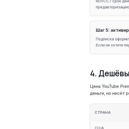
RDVCC / срок дей
предавторизацию 
Шаг 5: активи
Подписка оформле
Если не хотите п
4. Дешёв
Цена YouTube Pre
деньги, но несёт р
СТРАНА
США