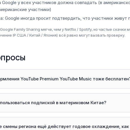
а Google у всех участников должна совпадать (в американск
американские участники)
а: Google иногда просит подтвердить, что участники живут 
oogle Family Sharing мягче, чем у Netflix / Spotify, но частые скачк
чение IP США / Китай / Япония) всё равно могут вызвать проверку.
опросы
ормления YouTube Premium YouTube Music тоже бесплатен
 пользоваться подпиской в материковом Китае?
ле смены региона ещё действует годовое охлаждение, ка