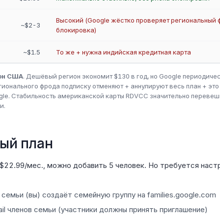
Высокий (Google жёстко проверяет региональный 
~$2-3
блокировка)
~$1.5
То же + нужна индийская кредитная карта
он США
. Дешёвый регион экономит $130 в год, но Google периодичес
ионального фрода подписку отменяют + аннулируют весь план + это
gle. Стабильность американской карты RDVCC значительно перевеш
и.
ный план
 $22.99/мес., можно добавить 5 человек. Но требуется наст
емьи (вы) создаёт семейную группу на families.google.com
il членов семьи (участники должны принять приглашение)