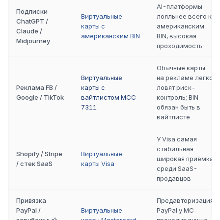
AI-платформы
Подписки
Виртуальные
лояльнее всего к
ChatGPT /
карты с
американским
Claude /
американским BIN
BIN, высокая
Midjourney
проходимость
Обычные карты
Виртуальные
на рекламе легко
Реклама FB /
карты с
ловят риск-
Google / TikTok
вайтлистом MCC
контроль; BIN
7311
обязан быть в
вайтлисте
У Visa самая
стабильная
Shopify / Stripe
Виртуальные
широкая приёмка
/ стек SaaS
карты Visa
среди SaaS-
продавцов
Привязка
Предавторизация
PayPal /
Виртуальные
PayPal у MC