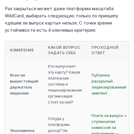
Раз закрыться может даже платформа масштаба
WildCard, выбирать следующую только по принципу
«дёшев ли выпуск карты» нельзя. С точки зрения
устойчивости есть 4 ключевых критерия:
КАКОЙ ВОПРОС
ПРОХОДНОЙ
ИЗМЕРЕНИЕ
ЗАДАТЬ СЕБЕ
ОТВЕТ
Кто выпускает
эту карту? Какая
Ясен ли
Публично
платёжная
вышестоящий
раскрытый
система и
держатель
лицензированный
лицензированная
лицензии
эмитент
организация
стоят за ней?
Плата за выпуск +
Откуда у
ступенчатая
платформы
комиссия за
Экономична
доход? Не
пополнение —