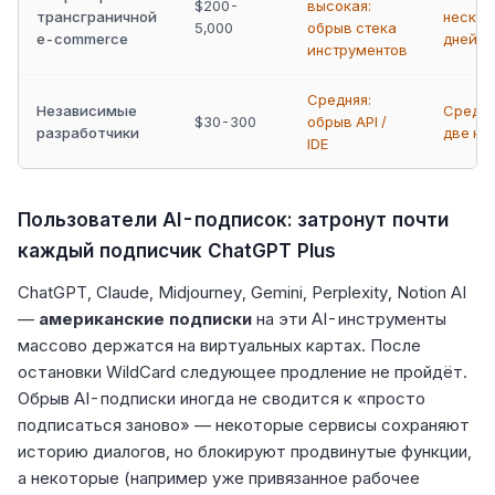
$200-
высокая:
трансграничной
нескол
5,000
обрыв стека
e-commerce
дней)
инструментов
Средняя:
Независимые
Средня
$30-300
обрыв API /
разработчики
две не
IDE
Пользователи AI-подписок: затронут почти
каждый подписчик ChatGPT Plus
ChatGPT, Claude, Midjourney, Gemini, Perplexity, Notion AI
—
американские подписки
на эти AI-инструменты
массово держатся на виртуальных картах. После
остановки WildCard следующее продление не пройдёт.
Обрыв AI-подписки иногда не сводится к «просто
подписаться заново» — некоторые сервисы сохраняют
историю диалогов, но блокируют продвинутые функции,
а некоторые (например уже привязанное рабочее