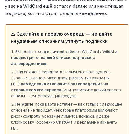
у вас на WildCard ещё остался баланс или неистёкшая
подписка, вот что стоит сделать немедленно:
⚠️ Сделайте в первую очередь — не дайте
неудачным списаниям утянуть подписки
Выполните вход в личный кабинет WildCard / WildAI и
просмотрите полный список подписок с
автопродлением
.
Для каждого сервиса, которым ещё пользуетесь
(ChatGPT, Claude, Midjourney, рекламные аккаунты
FB...),
немедленно отключите автопродление на
стороне самого сервиса
(или привяжите новый способ
оплаты — см. следующий раздел).
Не ждите, пока карта истечёт — как только следующее
списание не пройдёт, некоторые платформы включают
риск-контроль, урезание лимитов показов и даже
блокировку (особенно ChatGPT и рекламные аккаунты
FB).