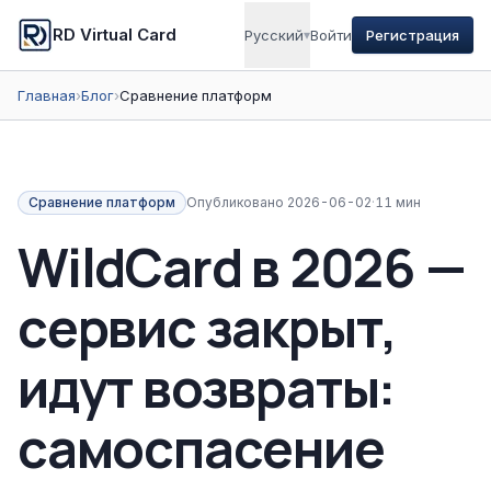
RD Virtual Card
Русский
▾
Войти
Регистрация
Главная
›
Блог
›
Сравнение платформ
Сравнение платформ
Опубликовано
2026-06-02
·
11 мин
WildCard в 2026 —
сервис закрыт,
идут возвраты:
самоспасение