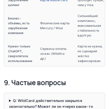
зарубежный
карты Mastercard
проходит лучше,
шопинг
чем у Visa
Сильнейший
Бизнес-
комплаенс,
объёмы, есть
Физические карты
максимальная
зарубежная
Mercury / Wise
стабильность
компания
вдолгую
Нужен только
Карта не нужна,
Сервисы оплаты
ChatGPT,
но сценарий
за вас (WildAI и
сверхлёгкое
жёстко
др.)
использование
зафиксирован
9. Частые вопросы
Q: WildCard действительно закрылся
окончательно? Может ли он «через какое-то