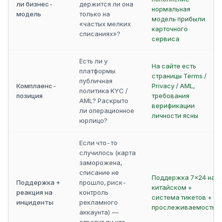
ли бизнес-
держится ли она
нормальная
модель
только на
модель прибыли
«частых мелких
карточного
списаниях»?
сервиса
Есть ли у
На сайте есть
платформы
страницы Terms /
публичная
Комплаенс-
Privacy / AML,
политика KYC /
позиция
требования
AML? Раскрыто
верификации
ли операционное
личности ясны
юрлицо?
Если что-то
случилось (карта
заморожена,
списание не
Поддержка 7×24 на
Поддержка +
прошло, риск-
китайском +
реакция на
контроль
система тикетов +
инциденты
рекламного
прослеживаемость
аккаунта) —