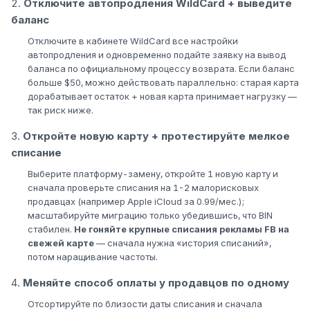
Отключите автопродления WildCard + выведите
баланс
Отключите в кабинете WildCard все настройки
автопродления и одновременно подайте заявку на вывод
баланса по официальному процессу возврата. Если баланс
больше $50, можно действовать параллельно: старая карта
дорабатывает остаток + новая карта принимает нагрузку —
так риск ниже.
Откройте новую карту + протестируйте мелкое
списание
Выберите платформу-замену, откройте 1 новую карту и
сначала проверьте списания на 1-2 малорисковых
продавцах (например Apple iCloud за 0.99/мес.);
масштабируйте миграцию только убедившись, что BIN
стабилен.
Не гоняйте крупные списания рекламы FB на
свежей карте
— сначала нужна «история списаний»,
потом наращивание частоты.
Меняйте способ оплаты у продавцов по одному
Отсортируйте по близости даты списания и сначала