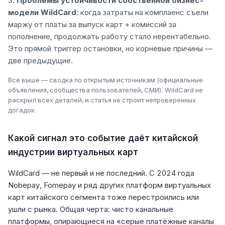
Проблемы устойчивости собственной бизнес-
модели WildCard
: когда затраты на комплаенс съели
маржу от платы за выпуск карт + комиссий за
пополнение, продолжать работу стало нерентабельно.
Это прямой триггер остановки, но корневые причины —
две предыдущие.
Всё выше — сводка по открытым источникам (официальные
объявления, сообщества пользователей, СМИ). WildCard не
раскрыл всех деталей, и статья не строит непроверенных
догадок.
Какой сигнал это событие даёт китайской
индустрии виртуальных карт
WildCard — не первый и не последний. С 2024 года
Nobepay, Fomepay и ряд других платформ виртуальных
карт китайского сегмента тоже перестроились или
ушли с рынка. Общая черта: чисто канальные
платформы, опирающиеся на «серые платёжные каналы