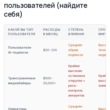
пользователей (найдите
себя)
КАКОЙ ВЫ ТИП
РАСХОДЫ
СТЕПЕНЬ
СРОЧ
ПОЛЬЗОВАТЕЛЯ
В МЕСЯЦ
ВЛИЯНИЯ
МИГРА
Средняя:
Высока
Пользователи
$20-100
обрыв
течени
AI-подписок
подписок
недели
Крайне
высокая:
остановка
Крайне
Трансграничные
$500-
открутки +
высок
медиабайеры
50,000+
риск-
(немед
контроль
аккаунтов
Средняя-
Операторы
Высока