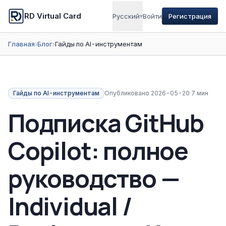
RD Virtual Card
Русский
▾
Войти
Регистрация
Главная
›
Блог
›
Гайды по AI-инструментам
Гайды по AI-инструментам
Опубликовано
2026-05-20
·
7 мин
Подписка GitHub
Copilot: полное
руководство —
Individual /