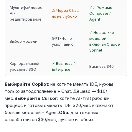
Мультифайловое
✓✓ Режимы
⚠️ Через Chat,
AI-
Composer /
но неглубоко
редактирование
Agent
✓ Несколько
GPT-4o по
моделей,
Выбор модели
умолчанию
включая Claude
Sonnet
Корпоративный
✓ Business /
Business $40
уровень / SSO
Enterprise
Выбирайте Copilot
: не хотите менять IDE, нужны
только автодополнение + Chat. Дёшево — $10/
мес.
Выбирайте Cursor
: хотите AI-first рабочий
процесс и готовы сменить IDE. $20/мес включают
больше моделей + Agent.
Оба
: для тяжёлых
разработчиков $30/мес, лучшее из обоих.